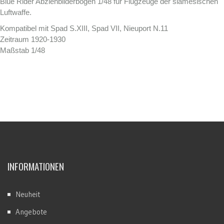
Blue Rider Abziehbilderbogen 1/48 für Flugzeuge der siamesischen
Luftwaffe.
Kompatibel mit Spad S.XIII, Spad VII, Nieuport N.11
Zeitraum 1920-1930
Maßstab 1/48
INFORMATIONEN
Neuheit
Angebote