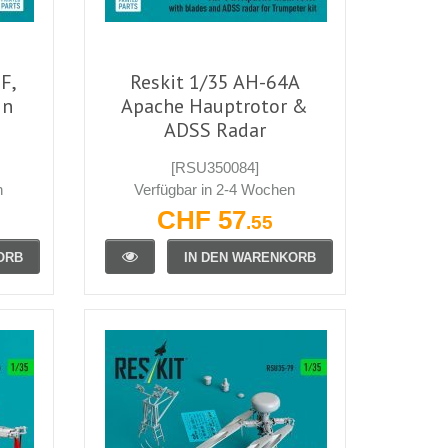
F,
Reskit 1/35 AH-64A
in
Apache Hauptrotor &
ADSS Radar
[RSU350084]
n
Verfügbar in 2-4 Wochen
CHF 57
.55
ORB
IN DEN WARENKORB