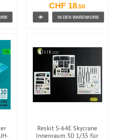
CHF 18
.50
ORB
IN DEN WARENKORB
ter
Reskit S-64E Skycrane
UH-
Innenraum 3D 1/35 für