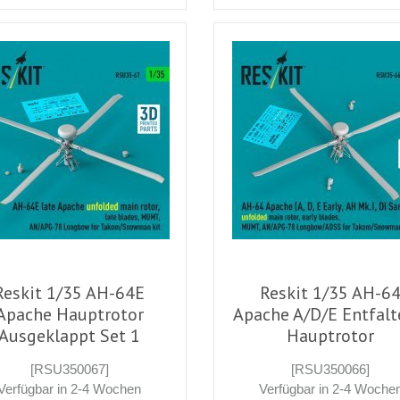
Reskit 1/35 AH-64E
Reskit 1/35 AH-6
Apache Hauptrotor
Apache A/D/E Entfalt
Ausgeklappt Set 1
Hauptrotor
[RSU350067]
[RSU350066]
Verfügbar in 2-4 Wochen
Verfügbar in 2-4 Woche