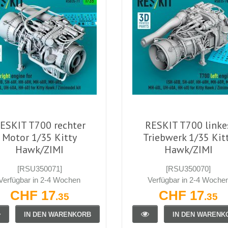
ESKIT T700 rechter
RESKIT T700 linke
Motor 1/35 Kitty
Triebwerk 1/35 Kit
Hawk/ZIMI
Hawk/ZIMI
[RSU350071]
[RSU350070]
Verfügbar in 2-4 Wochen
Verfügbar in 2-4 Woche
CHF 17
CHF 17
.35
.35
IN DEN WARENKORB
IN DEN WARENK