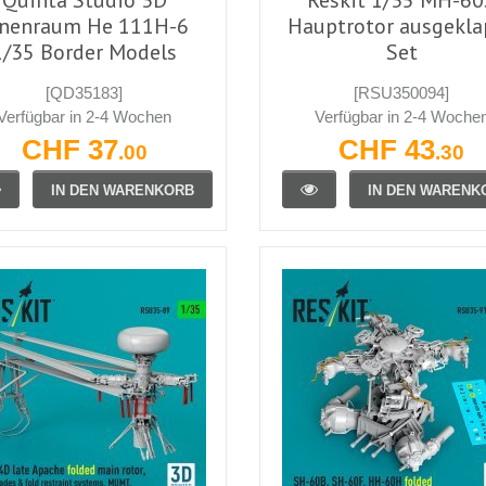
nnenraum He 111H-6
Hauptrotor ausgekla
1/35 Border Models
Set
[QD35183]
[RSU350094]
Verfügbar in 2-4 Wochen
Verfügbar in 2-4 Woche
CHF 37
CHF 43
.00
.30
IN DEN WARENKORB
IN DEN WARENK