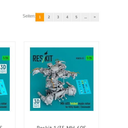
Seiten:
1
2
3
4
5
...
>
S
Reskit 1/35 MH-60S