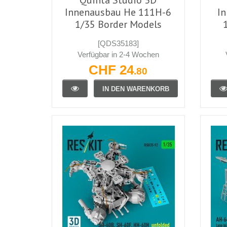
Innenausbau He 111H-6
I
1/35 Border Models
[QDS35183]
Verfügbar in 2-4 Wochen
CHF 24
.80
IN DEN WARENKORB