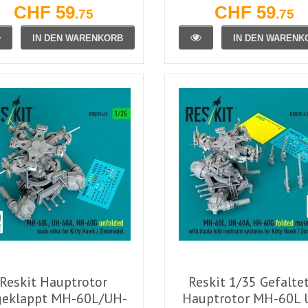
CHF 59
CHF 59
.75
.75
IN DEN WARENKORB
IN DEN WARENK
Reskit Hauptrotor
Reskit 1/35 Gefalte
geklappt MH-60L/UH-
Hauptrotor MH-60L 