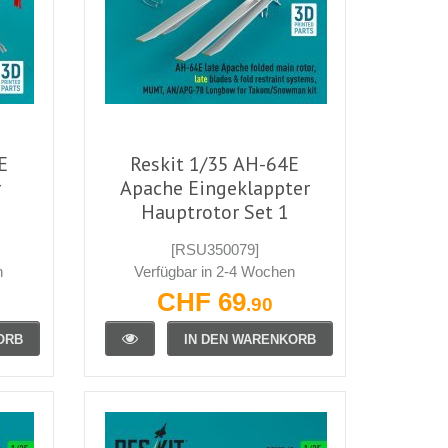
E
Reskit 1/35 AH-64E
r
Apache Eingeklappter
Hauptrotor Set 1
[RSU350079]
n
Verfügbar in 2-4 Wochen
CHF 69
.90
ORB
IN DEN WARENKORB