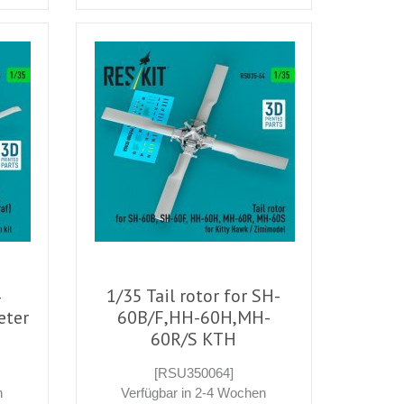
4
1/35 Tail rotor for SH-
eter
60B/F,HH-60H,MH-
60R/S KTH
[RSU350064]
n
Verfügbar in 2-4 Wochen