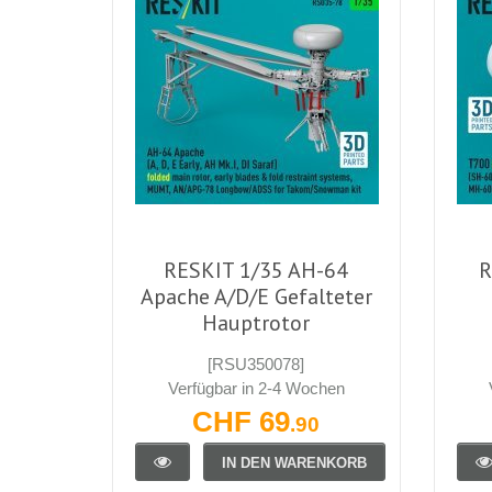
RESKIT 1/35 AH-64
R
Apache A/D/E Gefalteter
Hauptrotor
[RSU350078]
Verfügbar in 2-4 Wochen
CHF 69
.90
IN DEN WARENKORB