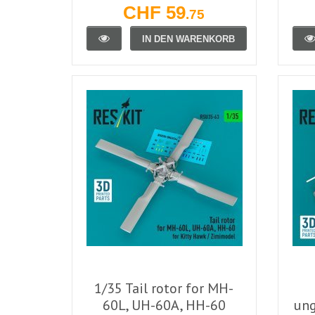
CHF 59
.75
IN DEN WARENKORB
1/35 Tail rotor for MH-
60L, UH-60A, HH-60
un