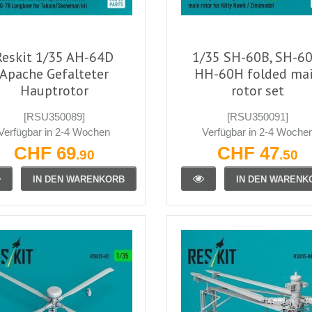
Reskit 1/35 AH-64D
1/35 SH-60B, SH-60
Apache Gefalteter
HH-60H folded ma
Hauptrotor
rotor set
[RSU350089]
[RSU350091]
Verfügbar in 2-4 Wochen
Verfügbar in 2-4 Woche
CHF 69
CHF 47
.90
.50
IN DEN WARENKORB
IN DEN WARENK