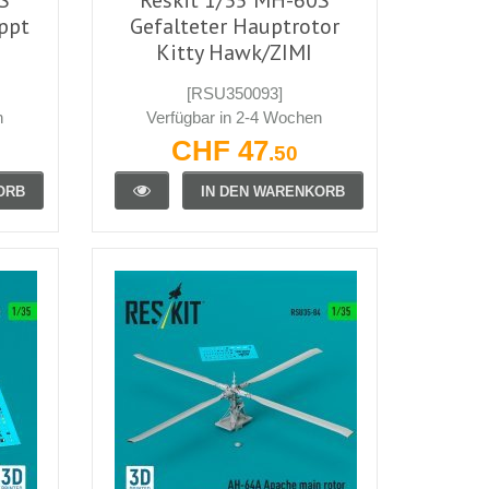
ppt
Gefalteter Hauptrotor
Kitty Hawk/ZIMI
[RSU350093]
n
Verfügbar in 2-4 Wochen
CHF 47
.50
ORB
IN DEN WARENKORB