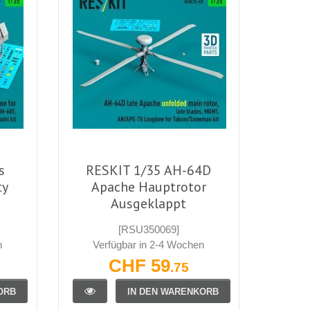
s
RESKIT 1/35 AH-64D
ty
Apache Hauptrotor
Ausgeklappt
[RSU350069]
n
Verfügbar in 2-4 Wochen
CHF 59
.75
ORB
IN DEN WARENKORB