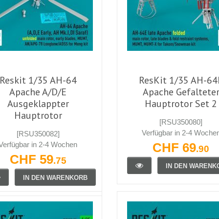
Reskit 1/35 AH-64
ResKit 1/35 AH-64
Apache A/D/E
Apache Gefaltete
Ausgeklappter
Hauptrotor Set 2
Hauptrotor
[RSU350080]
Verfügbar in 2-4 Woche
[RSU350082]
Verfügbar in 2-4 Wochen
CHF 69
.90
CHF 59
.75
IN DEN WARENK
IN DEN WARENKORB