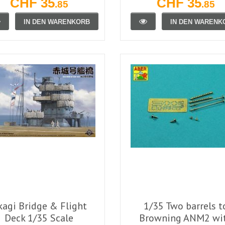
CHF 35
CHF 35
.85
.85
IN DEN WARENKORB
IN DEN WARENK
kagi Bridge & Flight
1/35 Two barrels t
Deck 1/35 Scale
Browning ANM2 wi