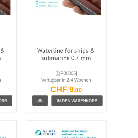
 &
Waterline for ships &
m
submarine 0.7 mm
[QP00005]
n
Verfügbar in 2-4 Wochen
CHF 9
.00
ORB
IN DEN WARENKORB