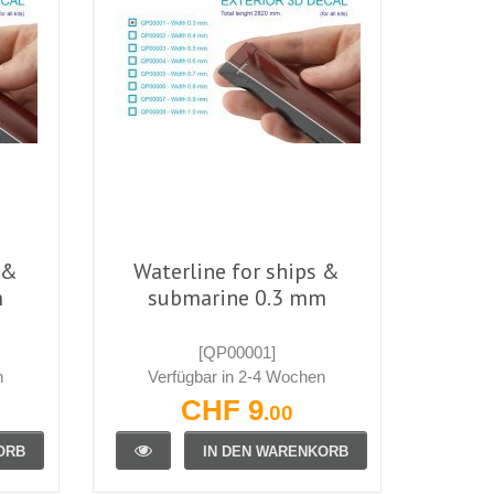
 &
Waterline for ships &
m
submarine 0.3 mm
[QP00001]
n
Verfügbar in 2-4 Wochen
CHF 9
.00
ORB
IN DEN WARENKORB