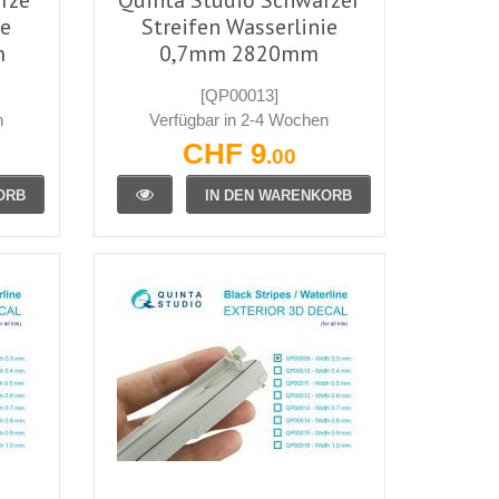
ie
Streifen Wasserlinie
m
0,7mm 2820mm
[QP00013]
n
Verfügbar in 2-4 Wochen
CHF 9
.00
ORB
IN DEN WARENKORB