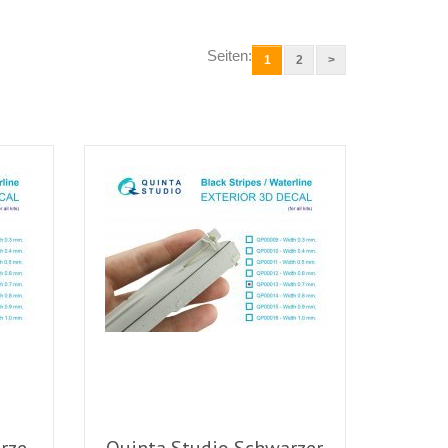
Seiten:
1
2
>
rze
Quinta Studio Schwarzer