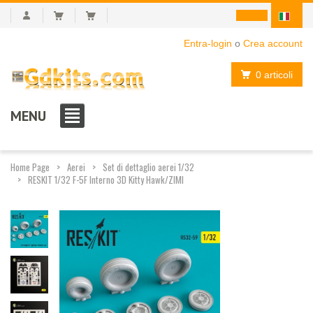
Entra-login
o
Crea account
0 articoli
MENU
Home Page
Aerei
Set di dettaglio aerei 1/32
RESKIT 1/32 F-5F Interno 3D Kitty Hawk/ZIMI