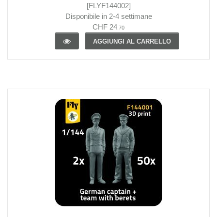
[FLYF144002]
Disponibile in 2-4 settimane
CHF 24
.70
AGGIUNGI AL CARRELLO