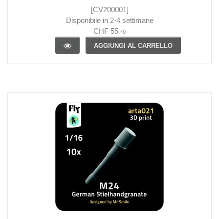
[CV200001]
Disponibile in 2-4 settimane
CHF 55
.70
AGGIUNGI AL CARRELLO