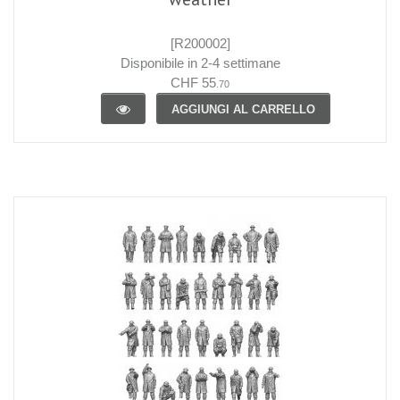
[R200002]
Disponibile in 2-4 settimane
CHF 55
.70
AGGIUNGI AL CARRELLO