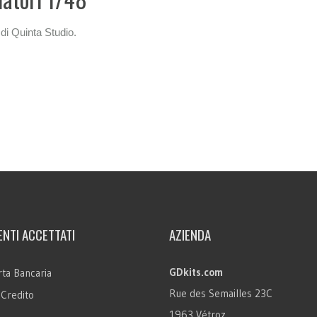
 di Quinta Studio.
NTI ACCETTATI
AZIENDA
GDkits.com
ta Bancaria
Rue des Semailles 23C
 Credito
1963 Vétroz