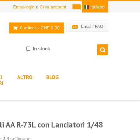
Entra-login
o
Crea account
Italiano
Email / FAQ
0 articoli
- CHF 0.00
In stock
I
ALTRO
BLOG
RI
li AA R-73L con Lanciatori 1/48
in 2-4 settimane