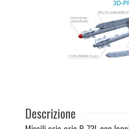
Descrizione
Missili aria-aria R-73L con lanc