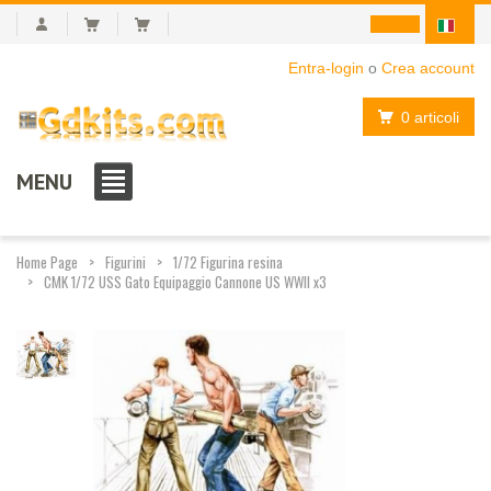
Entra-login
o
Crea account
0 articoli
MENU
Home Page
Figurini
1/72 Figurina resina
CMK 1/72 USS Gato Equipaggio Cannone US WWII x3