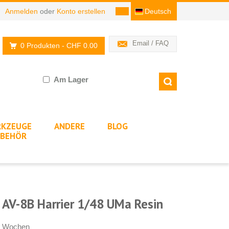
Anmelden
oder
Konto erstellen
Deutsch
Email / FAQ
0 Produkten
- CHF 0.00
Am Lager
KZEUGE
ANDERE
BLOG
BEHÖR
 AV-8B Harrier 1/48 UMa Resin
-4 Wochen