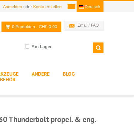
Anmelden
oder
Konto erstellen
Deutsch
Email / FAQ
0 Produkten
- CHF 0.00
Am Lager
KZEUGE
ANDERE
BLOG
BEHÖR
0 Thunderbolt propel. & eng.