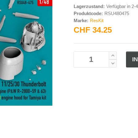
Lagerzustand:
Verfügbar in 2
Produktcode:
RSU480475
Marke:
ResKit
CHF 34.25