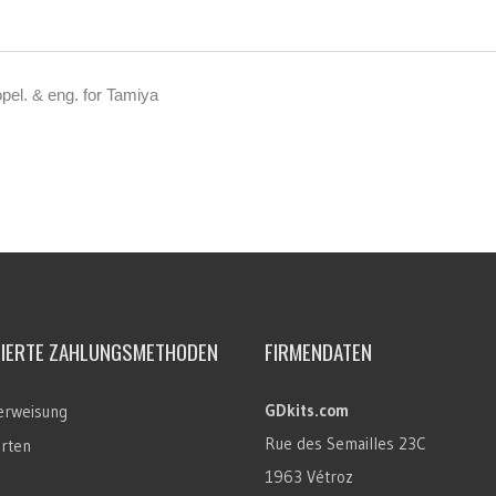
pel. & eng. for Tamiya
TIERTE ZAHLUNGSMETHODEN
FIRMENDATEN
GDkits.com
rweisung
Rue des Semailles 23C
arten
1963 Vétroz