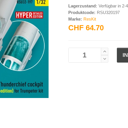
Lagerzustand:
Verfügbar in 2
Produktcode:
RSU320197
Marke:
ResKit
CHF 64.70