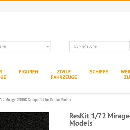
R
FIGUREN
ZIVILE
SCHIFFE
WER
UGE
FAHRZEUGE
ZU
1/72 Mirage-2000C Cockpit 3D für Dream Models
ResKit 1/72 Mirage
Models