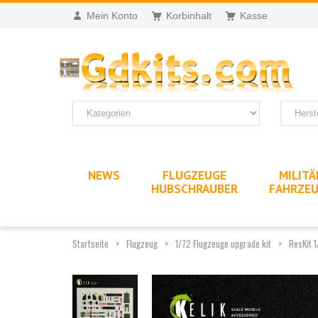
Mein Konto
Korbinhalt
Kasse
NEWS
FLUGZEUGE
MILITÄ
HUBSCHRAUBER
FAHRZE
Startseite
Flugzeug
1/72 Flugzeuge upgrade kit
ResKit 