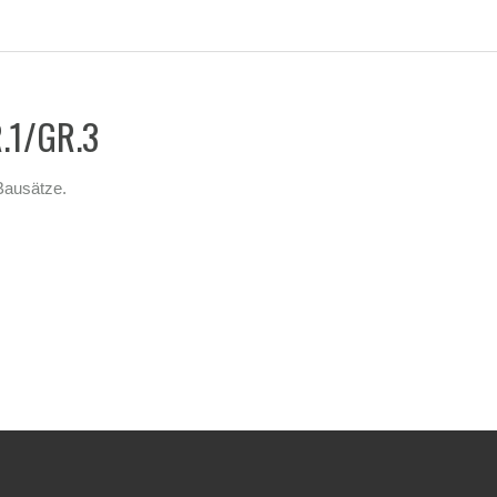
R.1/GR.3
Bausätze.