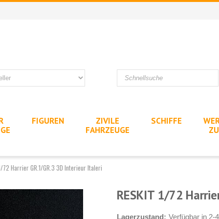
R
FIGUREN
ZIVILE
SCHIFFE
WER
UGE
FAHRZEUGE
ZU
/72 Harrier GR.1/GR.3 3D Interieur Italeri
RESKIT 1/72 Harrier
Lagerzustand:
Verfügbar in 2