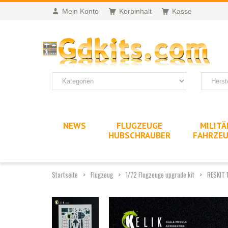
Mein Konto
Korbinhalt
Kasse
NEWS
FLUGZEUGE
MILITÄ
HUBSCHRAUBER
FAHRZE
Startseite
Flugzeug
1/72 Flugzeuge upgrade kit
RESKIT 1