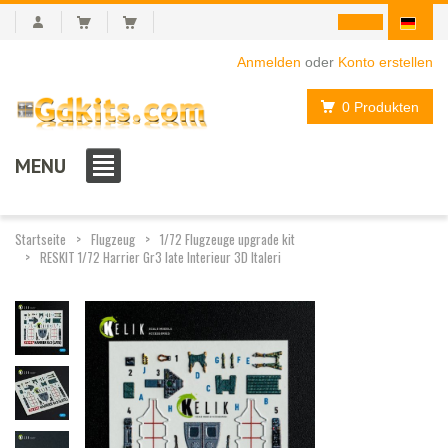
Anmelden
oder
Konto erstellen
0 Produkten
MENU
Startseite
Flugzeug
1/72 Flugzeuge upgrade kit
RESKIT 1/72 Harrier Gr3 late Interieur 3D Italeri