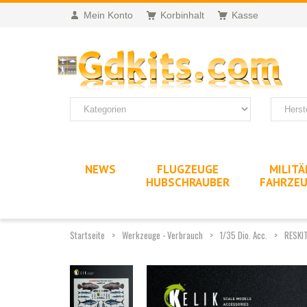
Mein Konto
Korbinhalt
Kasse
NEWS
FLUGZEUGE
MILITÄ
HUBSCHRAUBER
FAHRZE
Startseite
Werkzeuge - Verbrauch
1/35 Dio. Acc.
RESKIT