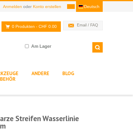
Anmelden
oder
Konto erstellen
Deutsch
Email / FAQ
0 Produkten
- CHF 0.00
Am Lager
KZEUGE
ANDERE
BLOG
BEHÖR
arze Streifen Wasserlinie
mm