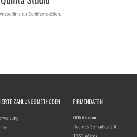
asserlinie an Schiffsmodellen.
TIERTE ZAHLUNGSMETHODEN
FIRMENDATEN
GDkits.com
rweisung
Rue des Semailles 23C
arten
1963 Vétroz