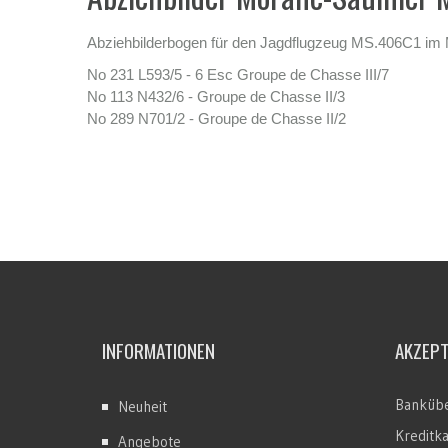
Abziehbilderbogen für den Jagdflugzeug MS.406C1 im 
No 231 L593/5 - 6 Esc Groupe de Chasse III/7
No 113 N432/6 - Groupe de Chasse II/3
No 289 N701/2 - Groupe de Chasse II/2
INFORMATIONEN
AKZEP
Bankübe
Neuheit
Kreditk
Angebote