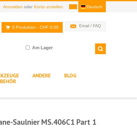
Anmelden
oder
Konto erstellen
Deutsch
Email / FAQ
0 Produkten
- CHF 0.00
Am Lager
KZEUGE
ANDERE
BLOG
BEHÖR
ane-Saulnier MS.406C1 Part 1