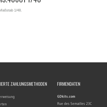
Maßstab 1/48.
TIERTE ZAHLUNGSMETHODEN
FIRMENDATEN
GDkits.com
rweisung
Rue des Semailles 23C
arten