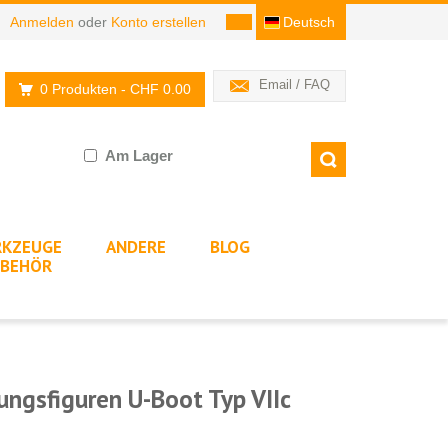
Anmelden
oder
Konto erstellen
Deutsch
Email / FAQ
0 Produkten
- CHF 0.00
Am Lager
KZEUGE
ANDERE
BLOG
BEHÖR
ngsfiguren U-Boot Typ VIIc