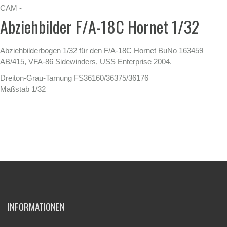
CAM -
Abziehbilder F/A-18C Hornet 1/32
Abziehbilderbogen 1/32 für den F/A-18C Hornet BuNo 163459
AB/415, VFA-86 Sidewinders, USS Enterprise 2004.
Dreiton-Grau-Tarnung FS36160/36375/36176
Maßstab 1/32
INFORMATIONEN