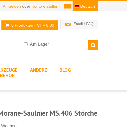
Anmelden
oder
Konto erstellen
Deutsch
Email / FAQ
0 Produkten
- CHF 0.00
Am Lager
KZEUGE
ANDERE
BLOG
BEHÖR
Morane-Saulnier MS.406 Störche
-4 Wochen