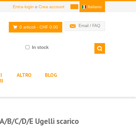
Entra-login
o
Crea account
Italiano
Email / FAQ
0 articoli
- CHF 0.00
In stock
I
ALTRO
BLOG
RI
A/B/C/D/E Ugelli scarico