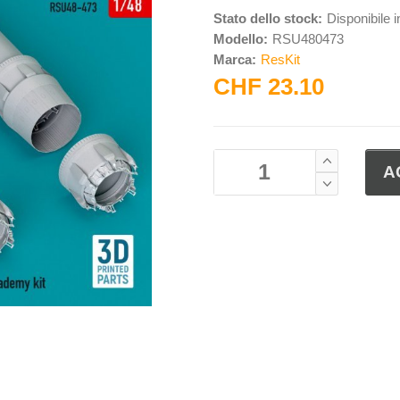
Stato dello stock:
Disponibile 
Modello:
RSU480473
Marca:
ResKit
CHF 23.10