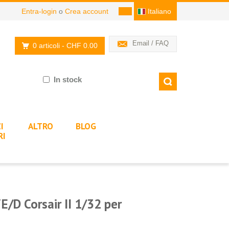
Entra-login
o
Crea account
Italiano
Email / FAQ
0 articoli
- CHF 0.00
In stock
I
ALTRO
BLOG
RI
E/D Corsair II 1/32 per