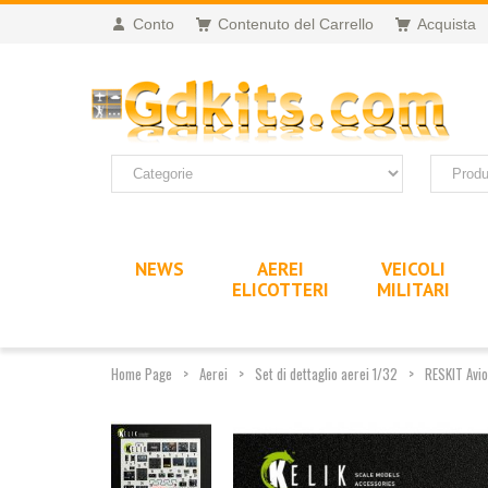
Conto
Contenuto del Carrello
Acquista
NEWS
AEREI
VEICOLI
ELICOTTERI
MILITARI
Home Page
Aerei
Set di dettaglio aerei 1/32
RESKIT Avio