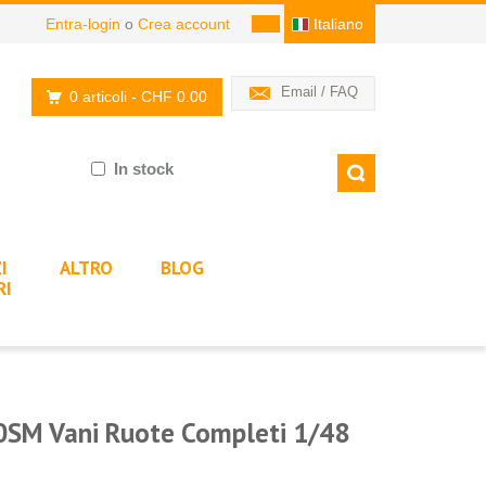
Entra-login
o
Crea account
Italiano
Email / FAQ
0 articoli
- CHF 0.00
In stock
I
ALTRO
BLOG
RI
0SM Vani Ruote Completi 1/48