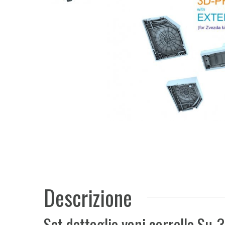
Descrizione
Set dettaglio vani carrello Su