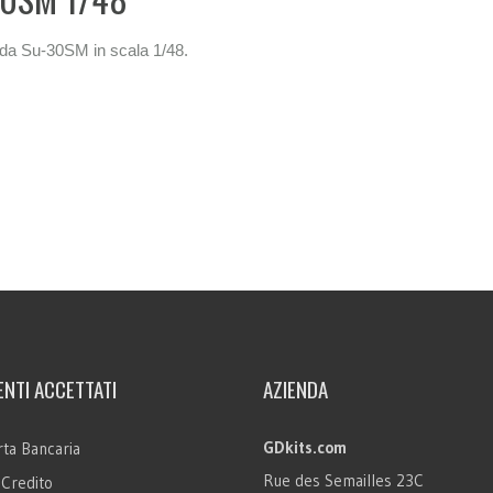
ezda Su-30SM in scala 1/48.
NTI ACCETTATI
AZIENDA
GDkits.com
ta Bancaria
Rue des Semailles 23C
 Credito