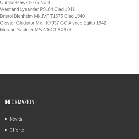
Curtiss-Hawk H-75 No 9
Westland Lysander P9184 Ciad 1941
Bristol Blenheim Mk.IVF T1675 Ciad 1940
Gloster Gladiator Mk.I K7937 GC Alsace Egitto 1942
Morane-Saulnier MS.406C1 AX674
INFORMAZIONI
Novità
Offerte