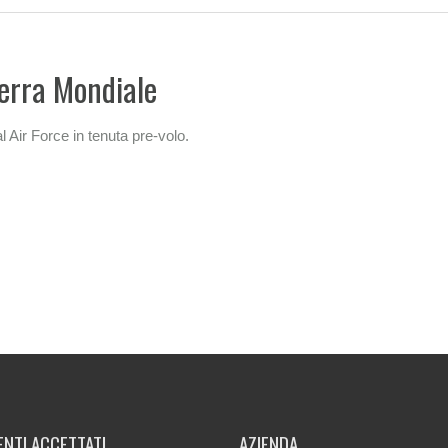
uerra Mondiale
al Air Force in tenuta pre-volo.
NTI ACCETTATI
AZIENDA