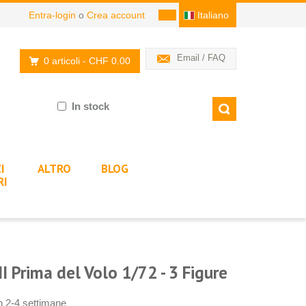
Entra-login
o
Crea account
Italiano
Email / FAQ
0 articoli
- CHF 0.00
In stock
I
ALTRO
BLOG
RI
 Prima del Volo 1/72 - 3 Figure
in 2-4 settimane