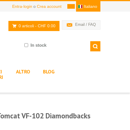
Entra-login
o
Crea account
Italiano
Email / FAQ
0 articoli
- CHF 0.00
In stock
I
ALTRO
BLOG
RI
Tomcat VF-102 Diamondbacks