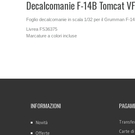
Decalcomanie F-14B Tomcat V
Foglio decalcomanie in scala 1/32 per il Grumman F-
Livrea FS36375
Marcature a colori incluse
INFORMAZIONI
PAGAME
Transfer
Novità
Carte di
Offerte