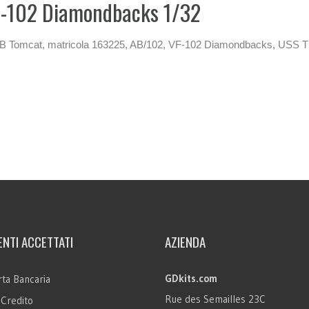
F-102 Diamondbacks 1/32
14B Tomcat, matricola 163225, AB/102, VF-102 Diamondbacks, USS 
NTI ACCETTATI
AZIENDA
GDkits.com
ta Bancaria
Rue des Semailles 23C
 Credito