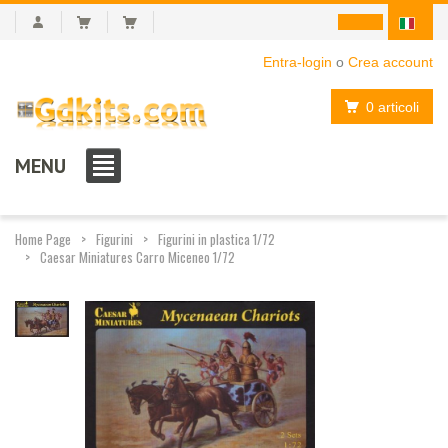
Entra-login
o
Crea account
0 articoli
MENU
Home Page
Figurini
Figurini in plastica 1/72
Caesar Miniatures Carro Miceneo 1/72