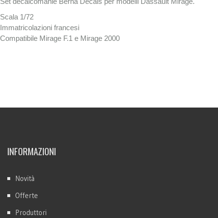
Set decalcomanie Berna Decals per modelli Dassault Mirage.
Scala 1/72
Immatricolazioni francesi
Compatibile Mirage F.1 e Mirage 2000
INFORMAZIONI
Novità
Offerte
Produttori