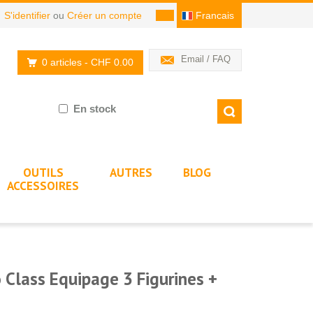
S'identifier
ou
Créer un compte
Francais
Email / FAQ
0 articles
- CHF 0.00
En stock
OUTILS
AUTRES
BLOG
ACCESSOIRES
Class Equipage 3 Figurines +