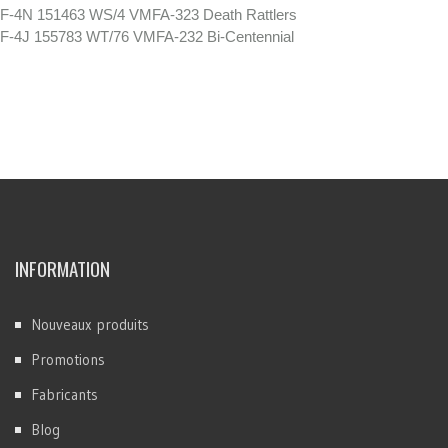
F-4N 151463 WS/4 VMFA-323 Death Rattlers
F-4J 155783 WT/76 VMFA-232 Bi-Centennial
INFORMATION
Nouveaux produits
Promotions
Fabricants
Blog