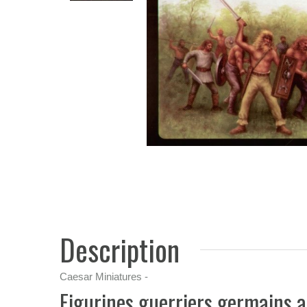
Description
Caesar Miniatures -
Figurines guerriers germains a