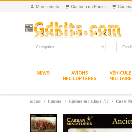
Mon compte
Contenu du Panier
Comma
NEWS
AVIONS
VÉHICULE
HÉLICOPTÈRES
MILITAIR
Accueil
Figurines
Figurines en plastique 1/72
Caesar Min