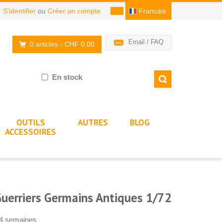
S'identifier
ou
Créer un compte
Francais
Email / FAQ
0 articles
- CHF 0.00
En stock
OUTILS
AUTRES
BLOG
ACCESSOIRES
Guerriers Germains Antiques 1/72
-4 semaines