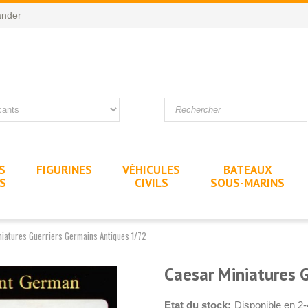
nder
S
FIGURINES
VÉHICULES
BATEAUX
ES
CIVILS
SOUS-MARINS
iatures Guerriers Germains Antiques 1/72
Caesar Miniatures 
Etat du stock:
Disponible en 2