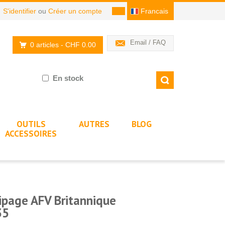
S'identifier
ou
Créer un compte
Francais
Email / FAQ
0 articles
- CHF 0.00
En stock
OUTILS
AUTRES
BLOG
ACCESSOIRES
page AFV Britannique
35