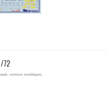
1/72
awk, versions soviétiques.