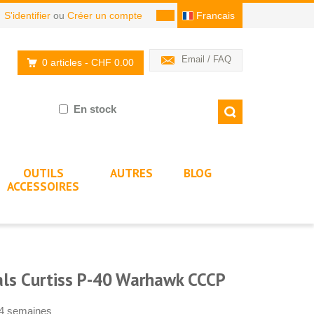
S'identifier
ou
Créer un compte
Francais
Email / FAQ
0 articles
- CHF 0.00
En stock
OUTILS
AUTRES
BLOG
ACCESSOIRES
ls Curtiss P-40 Warhawk CCCP
-4 semaines